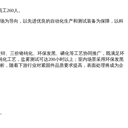
工260人。
场为导向，以先进优良的自动化生产和测试装备为保障，以科
镀锌、三价铬钝化、环保发黑、磷化等工艺协同推广，既满足环
化工艺，盐雾测试可达200小时以上；室内场景采用环保发黑
析，随着下游行业对紧固件品质要求提高，表面处理将成为企
。