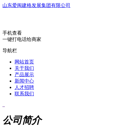
山东爱闽建格发展集团有限公司
手机查看
一键打电话给商家
导航栏
网站首页
关于我们
产品展示
新闻中心
人才招聘
联系我们
公司简介