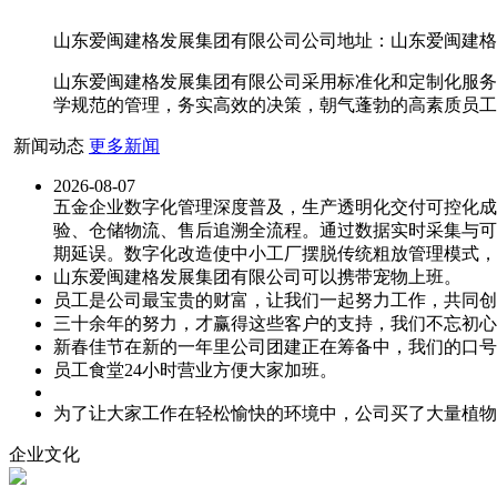
山东爱闽建格发展集团有限公司公司地址：山东爱闽建格发展
山东爱闽建格发展集团有限公司采用标准化和定制化服务
学规范的管理，务实高效的决策，朝气蓬勃的高素质员工
新闻动态
更多新闻
2026-08-07
五金企业数字化管理深度普及，生产透明化交付可控化成
验、仓储物流、售后追溯全流程。通过数据实时采集与可
期延误。数字化改造使中小工厂摆脱传统粗放管理模式，
山东爱闽建格发展集团有限公司可以携带宠物上班。
员工是公司最宝贵的财富，让我们一起努力工作，共同创
三十余年的努力，才赢得这些客户的支持，我们不忘初心
新春佳节在新的一年里公司团建正在筹备中，我们的口号
员工食堂24小时营业方便大家加班。
为了让大家工作在轻松愉快的环境中，公司买了大量植物
企业文化