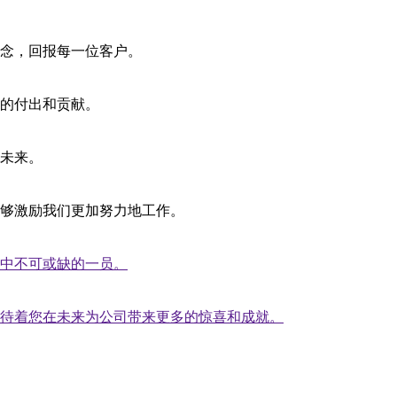
念，回报每一位客户。
的付出和贡献。
未来。
够激励我们更加努力地工作。
中不可或缺的一员。
待着您在未来为公司带来更多的惊喜和成就。