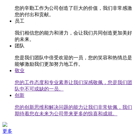
您的辛勤工作为公司创造了巨大的价值，我们非常感激
您的付出和贡献。
员工
我们相信您的能力和潜力，会让我们共同创造更加美好
的未来。
团队
您是我们团队中倍受欢迎的一员，您的笑容和热情总是
能够激励我们更加努力地工作。
敬业
您的工作态度和专业素养让我们深感敬佩，您是我们团
队中不可或缺的一员。
创新
您的创新思维和解决问题的能力让我们非常钦佩，我们
期待着您在未来为公司带来更多的惊喜和成就。
更多