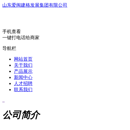
山东爱闽建格发展集团有限公司
手机查看
一键打电话给商家
导航栏
网站首页
关于我们
产品展示
新闻中心
人才招聘
联系我们
公司简介